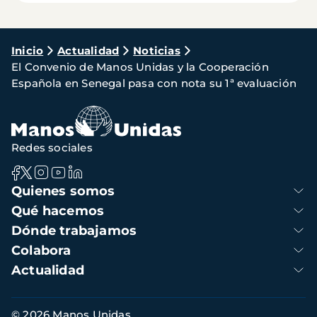
Ruta
Inicio
Actualidad
Noticias
El Convenio de Manos Unidas y la Cooperación
de
Española en Senegal pasa con nota su 1ª evaluación
navegación
Redes sociales
Navegación
Quienes somos
principal
Qué hacemos
Dónde trabajamos
Colabora
Actualidad
Información
© 2026 Manos Unidas