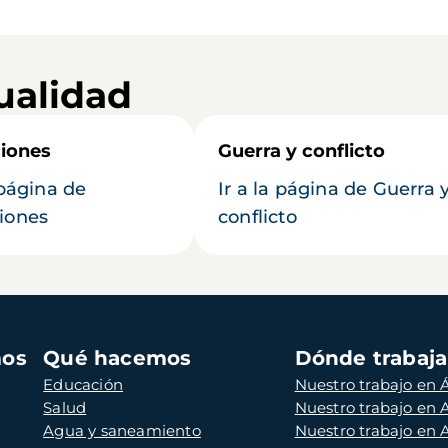
ualidad
iones
Guerra y conflicto
 página de
Ir a la página de Guerra 
iones
conflicto
mos
Qué hacemos
Dónde trabaj
Educación
Nuestro trabajo en Á
Salud
Nuestro trabajo en
Agua y saneamiento
Nuestro trabajo en 