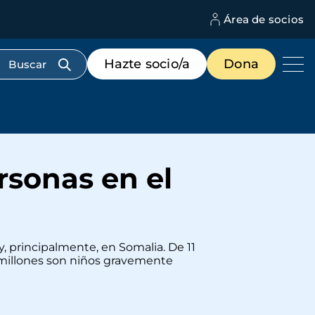
Área de socios
M
d
c
Menú
Hazte socio/a
Dona
d
de
us
destacados
cabecera
rsonas en el
y, principalmente, en Somalia. De 11
 millones son niños gravemente