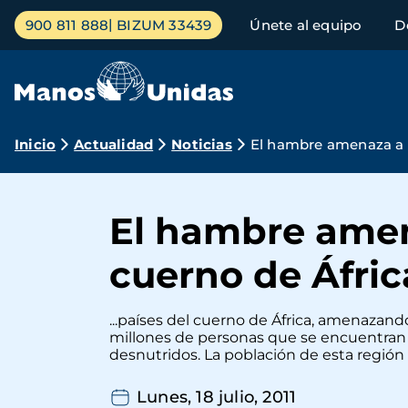
Pasar
Menú
900 811 888
BIZUM 33439
Únete al equipo
D
al
principal
contenido
principal
Ruta
Inicio
Actualidad
Noticias
El hambre amenaza a m
de
navegación
El hambre amen
cuerno de Áfric
...países del cuerno de África, amenazando
millones de personas que se encuentran 
desnutridos. La población de esta región 
Lunes, 18 julio, 2011