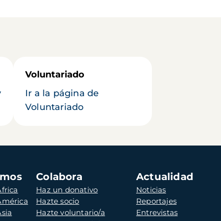
Voluntariado
y
Ir a la página de
Voluntariado
amos
Colabora
Actualidad
frica
Haz un donativo
Noticias
 América
Hazte socio
Reportajes
Asia
Hazte voluntario/a
Entrevistas