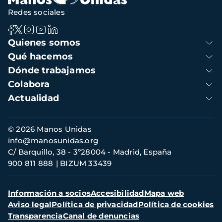
Redes sociales
Navegación
Quienes somos
principal
Qué hacemos
Dónde trabajamos
Colabora
Actualidad
Información
© 2026 Manos Unidas
de
info@manosunidas.org
contacto
C/ Barquillo, 38 - 3º28004 - Madrid, España
900 811 888
BIZUM 33439
Menú
Información a socios
Accesibilidad
Mapa web
secundario
Aviso legal
Política de privacidad
Política de cookies
Transparencia
Canal de denuncias