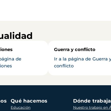
ualidad
iones
Guerra y conflicto
 página de
Ir a la página de Guerra 
iones
conflicto
mos
Qué hacemos
Dónde trabaj
Educación
Nuestro trabajo en Á