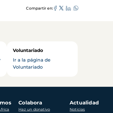
Compartir en
Voluntariado
y
Ir a la página de
Voluntariado
amos
Colabora
Actualidad
frica
Haz un donativo
Noticias