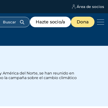
Área de socios
M
d
c
Menú
Hazte socio/a
Dona
d
de
us
destacados
cabecera
a y América del Norte, se han reunido en
como la campaña sobre el cambio climático