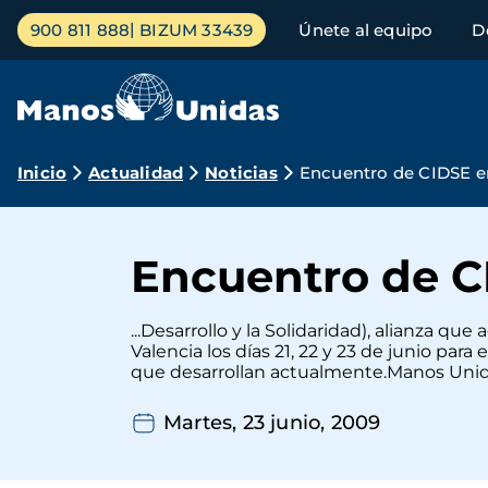
Pasar
Menú
900 811 888
BIZUM 33439
Únete al equipo
D
al
principal
contenido
principal
Ruta
Inicio
Actualidad
Noticias
Encuentro de CIDSE e
de
navegación
Encuentro de C
...Desarrollo y la Solidaridad), alianza q
Valencia los días 21, 22 y 23 de junio pa
que desarrollan actualmente.Manos Unidas 
Martes, 23 junio, 2009