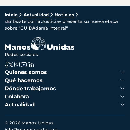
Ruta
Inicio
Actualidad
Noticias
«Enlázate por la Justicia» presenta su nueva etapa
de
sobre "CUIDAdanía integral"
navegación
Redes sociales
Navegación
Quienes somos
principal
Qué hacemos
Dónde trabajamos
Colabora
Actualidad
Información
© 2026 Manos Unidas
de
info@manosunidas.org