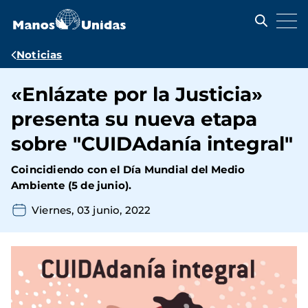
Pasar
al
contenido
principal
Ruta
Noticias
de
«Enlázate por la Justicia»
navegación
presenta su nueva etapa
sobre "CUIDAdanía integral"
Coincidiendo con el Día Mundial del Medio
Ambiente (5 de junio).
Viernes, 03 junio, 2022