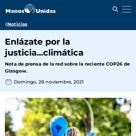
Pasar
al
contenido
principal
Ruta
Noticias
de
Enlázate por la
navegación
justicia...climática
Nota de prensa de la red sobre la reciente COP26 de
Glasgow.
Domingo, 28 noviembre, 2021