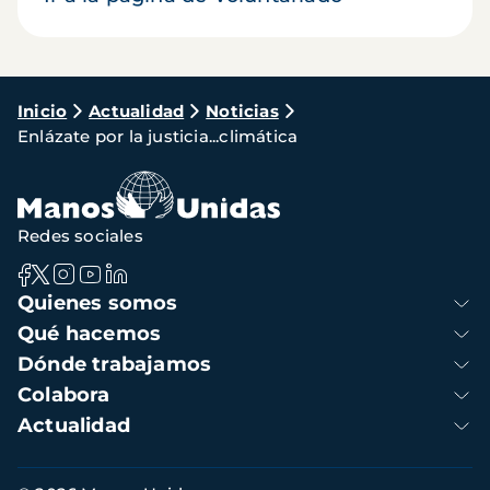
Ruta
Inicio
Actualidad
Noticias
Enlázate por la justicia...climática
de
navegación
Redes sociales
Navegación
Quienes somos
principal
Qué hacemos
Dónde trabajamos
Colabora
Actualidad