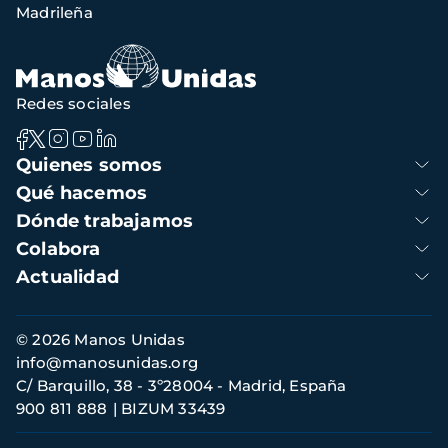
Madrileña
navegación
Redes sociales
Navegación
Quienes somos
principal
Qué hacemos
Dónde trabajamos
Colabora
Actualidad
Información
© 2026 Manos Unidas
de
info@manosunidas.org
contacto
C/ Barquillo, 38 - 3º28004 - Madrid, España
900 811 888
BIZUM 33439