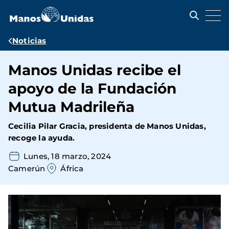
Pasar
al
contenido
principal
Ruta
Noticias
de
Manos Unidas recibe el
navegación
apoyo de la Fundación
Mutua Madrileña
Cecilia Pilar Gracia, presidenta de Manos Unidas,
recoge la ayuda.
Lunes, 18 marzo, 2024
Camerún
África