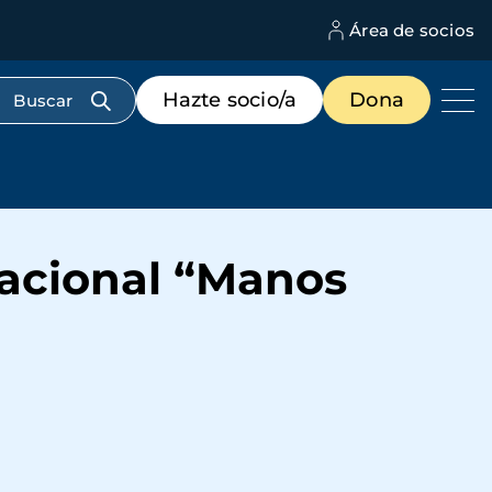
Área de socios
M
d
c
Menú
Hazte socio/a
Dona
d
de
us
destacados
cabecera
acional “Manos