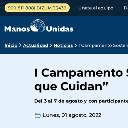
Pasar
Menú
900 811 888
BIZUM 33439
Únete al equipo
D
al
principal
contenido
principal
Ruta
Inicio
Actualidad
Noticias
I Campamento Sosteni
de
navegación
I Campamento S
que Cuidan”
Del 3 al 7 de agosto y con participant
Lunes, 01 agosto, 2022