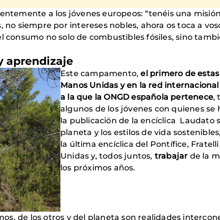
ientemente a los jóvenes europeos: “tenéis una misión
s, no siempre por intereses nobles, ahora os toca a v
el consumo no solo de combustibles fósiles, sino tambi
 y aprendizaje
Este campamento,
el primero de estas
Manos Unidas y en la red internacional
a la que la ONGD española pertenece
,
algunos de los jóvenes con quienes se h
la publicación de la encíclica Laudato 
planeta y los estilos de vida sostenibl
la última encíclica del Pontífice, Fratelli
Unidas y, todos juntos,
trabajar
de la 
los próximos años.
s, de los otros y del planeta son realidades intercon