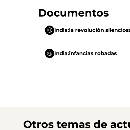
Documentos
India:la revolución silencio
India:infancias robadas
Otros temas de act