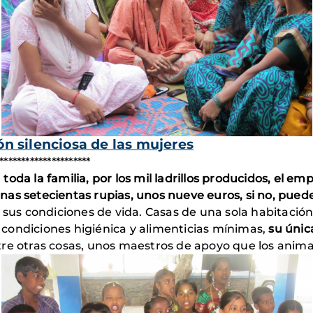
ión silenciosa de las mujeres
*********************
a toda la familia, por los mil ladrillos producidos, el e
as setecientas rupias, unos nueve euros, si no, puede
 sus condiciones de vida. Casas de una sola habitación,
as condiciones higiénica y alimenticias mínimas,
su únic
re otras cosas, unos maestros de apoyo que los animan a