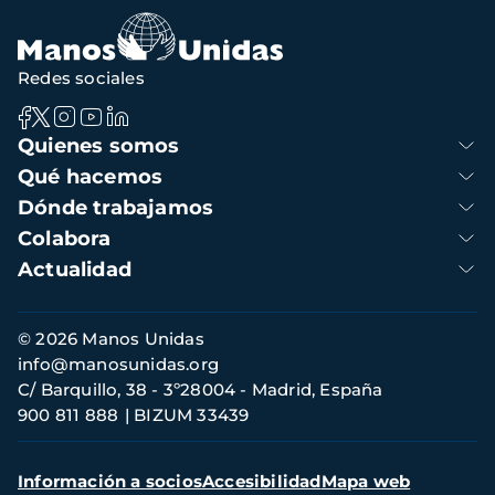
Redes sociales
Navegación
Quienes somos
principal
Qué hacemos
Dónde trabajamos
Colabora
Actualidad
Información
© 2026 Manos Unidas
de
info@manosunidas.org
contacto
C/ Barquillo, 38 - 3º28004 - Madrid, España
900 811 888
BIZUM 33439
Menú
Información a socios
Accesibilidad
Mapa web