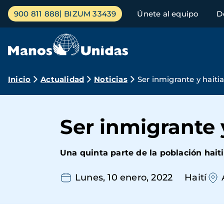
Pasar
Menú
900 811 888
BIZUM 33439
Únete al equipo
D
al
principal
contenido
principal
Ruta
Inicio
Actualidad
Noticias
Ser inmigrante y hait
de
navegación
Ser inmigrante
Una quinta parte de la población haiti
Lunes, 10 enero, 2022
Haití