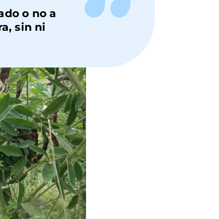
ado o no a
a, sin ni