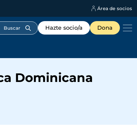
Área de socios
M
d
c
Menú
Hazte socio/a
Dona
d
de
us
destacados
cabecera
ica Dominicana