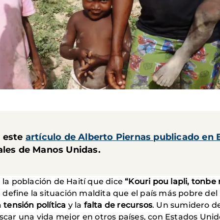
s este
artículo de Alberto Piernas publicado en E
cales de Manos Unidas.
r la población de Haití que dice
“Kouri pou lapli, tonbe 
e define la situación maldita que el país más pobre d
la
tensión política
y la
falta de recursos
. Un sumidero de
car una vida mejor en otros países, con Estados Unidos