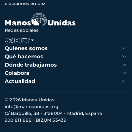
elecciones en paz
navegación
Redes sociales
Navegación
Quienes somos
principal
Qué hacemos
Dónde trabajamos
Colabora
Actualidad
Información
© 2026 Manos Unidas
de
info@manosunidas.org
contacto
C/ Barquillo, 38 - 3º28004 - Madrid, España
900 811 888
BIZUM 33439