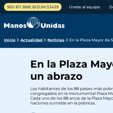
Pasar
Menú
900 811 888
BIZUM 33439
Únete al equipo
D
al
principal
contenido
principal
Ruta
Inicio
Actualidad
Noticias
En la Plaza Mayor de
de
navegación
En la Plaza Ma
un abrazo
Los habitantes de los 88 países más pobre
congregados en la monumental Plaza Mayo
Cada uno de los 88 arcos de la Plaza Mayo
naciones sumidas en la pobreza.