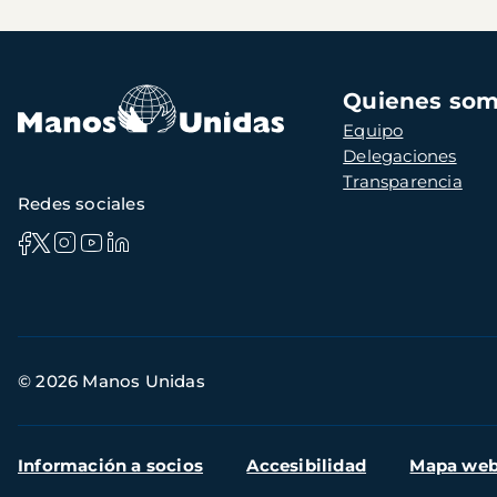
Navegación
Quienes so
principal
Equipo
Delegaciones
Transparencia
Redes sociales
Información
© 2026 Manos Unidas
de
contacto
Menú
Información a socios
Accesibilidad
Mapa we
secundario