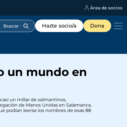
Área de socios
M
d
c
Menú
Hazte socio/a
Dona
d
de
us
destacados
cabecera
do un mundo en
casi un millar de salmantinos,
elegación de Manos Unidas en Salamanca.
 que podían leerse los nombres de esas 88