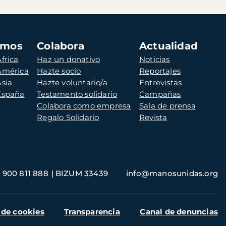
amos
Colabora
Actualidad
frica
Haz un donativo
Noticias
 América
Hazte socio
Reportajes
Asia
Hazte voluntario/a
Entrevistas
 España
Testamento solidario
Campañas
Colabora como empresa
Sala de prensa
Regalo Solidario
Revista
900 811 888
BIZUM 33439
info@manosunidas.org
 de cookies
Transparencia
Canal de denuncias