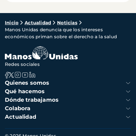
Ruta
Inicio
Actualidad
Noticias
Manos Unidas denuncia que los intereses
de
económicos priman sobre el derecho a la salud
navegación
Redes sociales
Navegación
Quienes somos
principal
Qué hacemos
Dónde trabajamos
Colabora
Actualidad
Información
© 2026 Manos Unidas