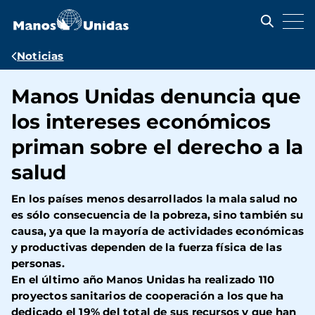
Pasar
al
contenido
principal
Ruta
Noticias
de
Manos Unidas denuncia que
navegación
los intereses económicos
priman sobre el derecho a la
salud
En los países menos desarrollados la mala salud no
es sólo consecuencia de la pobreza, sino también su
causa, ya que la mayoría de actividades económicas
y productivas dependen de la fuerza física de las
personas.
En el último año Manos Unidas ha realizado 110
proyectos sanitarios de cooperación a los que ha
dedicado el 19% del total de sus recursos y que han