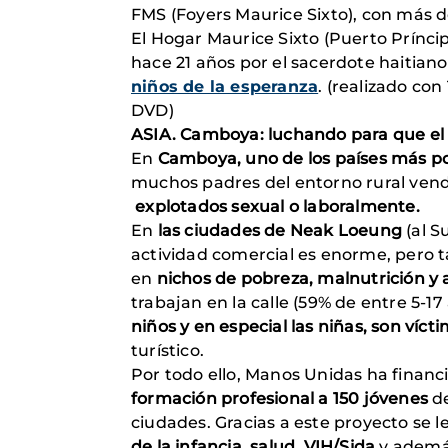
FMS (Foyers Maurice Sixto), con más de
El Hogar Maurice Sixto (Puerto Príncip
hace 21 años por el sacerdote haitian
niños de la esperanza
. (realizado co
DVD)
ASIA. Camboya: luchando para que el
En
Camboya, uno de los países más p
muchos padres del entorno rural vend
explotados sexual o laboralmente.
En
las ciudades de Neak Loeung
(al S
actividad comercial es enorme, pero t
en
nichos de pobreza, malnutrición y 
trabajan en la calle (59% de entre 5-17
niños y en especial las niñas, son víct
turístico.
Por todo ello, Manos Unidas ha financ
formación profesional a 150 jóvenes
de
ciudades. Gracias a este proyecto se l
de la infancia, salud, VIH/Sida
y además