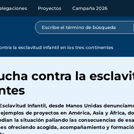
elegaciones
Proyectos
Campaña 2026
Búsqueda por texto completo
tra la esclavitud infantil en los tres continentes
cha contra la esclavit
entes
 Esclavitud Infantil, desde Manos Unidas denunciam
s ejemplos de proyectos en América, Asia y África, 
median la situación paliando las consecuencias de es
nes ofreciendo acogida, acompañamiento y formación