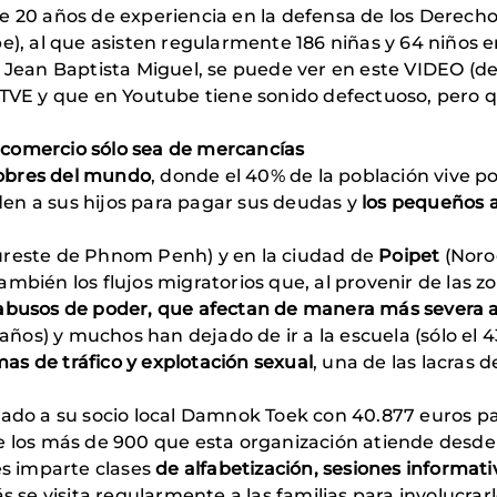
 20 años de experiencia en la defensa de los Derechos 
e), al que asisten regularmente 186 niñas y 64 niños e
o Jean Baptista Miguel, se puede ver en este VIDEO (d
n TVE y que en Youtube tiene sonido defectuoso, pero
 comercio sólo sea de mercancías
obres del mundo
, donde el 40% de la población vive p
en a sus hijos para pagar sus deudas y
los pequeños 
ureste de Phnom Penh) y en la ciudad de
Poipet
(Noroe
ambién los flujos migratorios que, al provenir de las 
abusos de poder, que afectan de manera más severa a 
 años) y muchos han dejado de ir a la escuela (sólo el 
imas de tráfico y explotación sexual
, una de las lacras 
iado a su socio local Damnok Toek con 40.877 euros p
 los más de 900 que esta organización atiende desde
es imparte clases
de alfabetización, sesiones informati
 se visita regularmente a las familias para involucrar