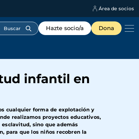
Área de socios
M
d
c
Menú
Hazte socio/a
Dona
d
de
us
destacados
cabecera
ud infantil en
os cualquier forma de explotación y
donde realizamos proyectos educativos,
a esclavitud, sino que además
, para que los niños recobren la