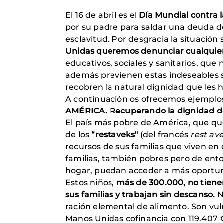
El 16 de abril es el
Día Mundial contra l
por su padre para saldar una deuda d
esclavitud. Por desgracia la situació
Unidas queremos denunciar cualquier 
educativos, sociales y sanitarios, que
además previenen estas indeseables 
recobren la natural dignidad que les 
A continuación os ofrecemos ejemplos 
AMÉRICA. Recuperando la dignidad de 
El país más pobre de América, que qu
de los
“restaveks"
(del francés
rest av
recursos de sus familias que viven en
familias, también pobres pero de entor
hogar, puedan acceder a más oportun
Estos niños,
más de 300.000, no tienen
sus familias y trabajan sin descanso.
No
ración elemental de alimento. Son vul
Manos Unidas cofinancia con 119.407