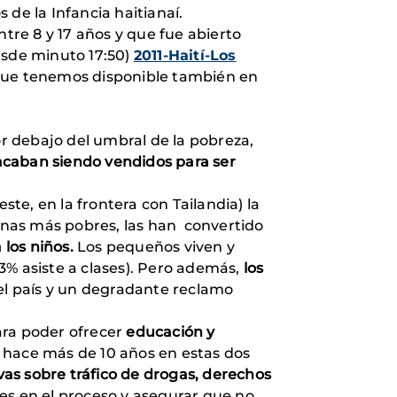
de la Infancia haitianaí.
ntre 8 y 17 años y que fue abierto
esde minuto 17:50)
2011-Haití-Los
 que tenemos disponible también en
or debajo del umbral de la pobreza,
acaban siendo vendidos para ser
ste, en la frontera con Tailandia) la
zonas más pobres, las han convertido
los niños.
Los pequeños viven y
43% asiste a clases). Pero además,
los
del país y un degradante reclamo
ara poder ofrecer
educación y
 hace más de 10 años en estas dos
vas sobre tráfico de drogas, derechos
les en el proceso y asegurar que no