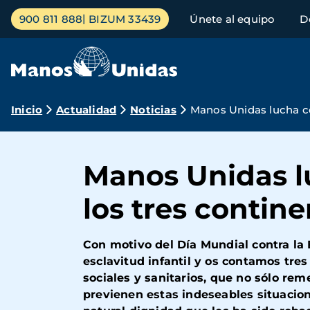
Pasar
Menú
900 811 888
BIZUM 33439
Únete al equipo
D
al
principal
contenido
principal
Ruta
Inicio
Actualidad
Noticias
Manos Unidas lucha con
de
navegación
Manos Unidas lu
los tres contin
Con motivo del Día Mundial contra la
esclavitud infantil y os contamos tre
sociales y sanitarios, que no sólo re
previenen estas indeseables situacio