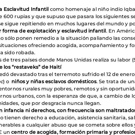
a Esclavitud Infantil
como homenaje al niño indio Iqbal
e 600 rupias y que supuso que pasara los siguientes 
n se sigue repitiendo en muchos lugares del mundo y po
forma de explotación y esclavitud infantil
. En Améric
 no sólo ponen remedio a la situación paliando las cons
situaciones ofreciendo acogida, acompañamiento y fo
ha sido robada.
de tres países donde Manos Unidas realiza su labor (5
los “restaveks” de Haití
edó devastado tras el terremoto sufrido el 12 de ener
ec
) o
niños y niñas esclavos domésticos
. Se trata de u
 entornos rurales muy pobres, remotos y sin oportunid
nos urbanos, con la esperanza de que, a cambio de los
idades, que por desgracia nunca llegan.
 infancia ni derechos, con frecuencia son maltratados
 tienen derecho a educación, asistencia sanitaria, sal
nerables a cualquier abuso que se cometa sobre ellos y
 € un
centro de acogida, formación primaria y profesio