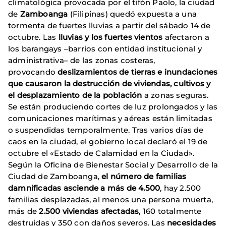
climatológica provocada por el tifón Paolo, la ciudad
de
Zamboanga
(Filipinas) quedó expuesta a una
tormenta de fuertes lluvias a partir del sábado 14 de
octubre. Las
lluvias y los fuertes vientos
afectaron a
los barangays –barrios con entidad institucional y
administrativa– de las zonas costeras,
provocando
deslizamientos de tierras e inundaciones
que causaron la destrucción de viviendas, cultivos y
el desplazamiento de la población
a zonas seguras.
Se están produciendo cortes de luz prolongados y las
comunicaciones marítimas y aéreas están limitadas
o suspendidas temporalmente. Tras varios días de
caos en la ciudad, el gobierno local declaró el 19 de
octubre el «Estado de Calamidad en la Ciudad».
Según la Oficina de Bienestar Social y Desarrollo de la
Ciudad de Zamboanga,
el número de familias
damnificadas asciende a más de 4.500
, hay 2.500
familias desplazadas, al menos una persona muerta,
más de
2.500 viviendas afectadas
, 160 totalmente
destruidas y 350 con daños severos. Las
necesidades