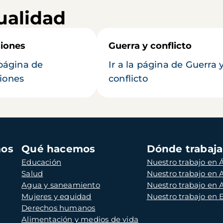
ualidad
iones
Guerra y conflicto
 página de
Ir a la página de Guerra 
iones
conflicto
mos
Qué hacemos
Dónde trabaj
Educación
Nuestro trabajo en Á
Salud
Nuestro trabajo en
Agua y saneamiento
Nuestro trabajo en 
Mujeres y equidad
Nuestro trabajo en
Derechos humanos
Alimentación y medios de vida