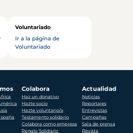
Voluntariado
y
Ir a la página de
Voluntariado
amos
Colabora
Actualidad
frica
Haz un donativo
Noticias
 América
Hazte socio
Reportajes
Asia
Hazte voluntario/a
Entrevistas
 España
Testamento solidario
Campañas
Colabora como empresa
Sala de prensa
Regalo Solidario
Revista