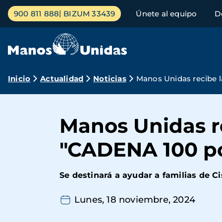
Pasar
Menú
900 811 888
BIZUM 33439
Únete al equipo
D
al
principal
contenido
principal
Ruta
Inicio
Actualidad
Noticias
Manos Unidas recibe l
de
navegación
Manos Unidas re
"CADENA 100 po
Se destinará a ayudar a familias de Ci
Lunes, 18 noviembre, 2024