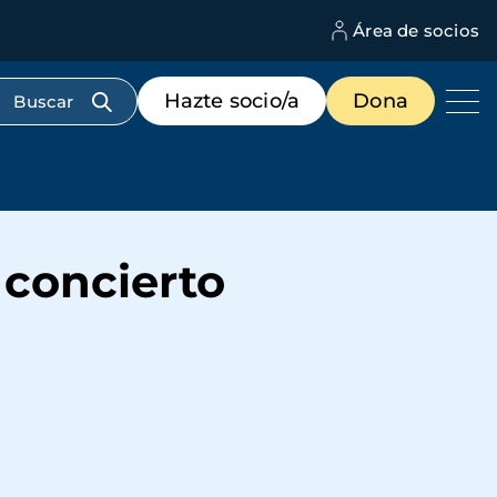
Área de socios
M
d
c
Menú
Hazte socio/a
Dona
d
de
us
destacados
cabecera
 concierto