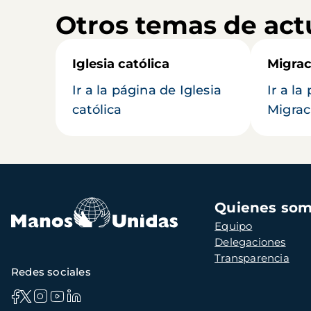
Otros temas de act
Iglesia católica
Migrac
Ir a la página de Iglesia
Ir a la
católica
Migrac
Navegación
Quienes so
principal
Equipo
Delegaciones
Transparencia
Redes sociales