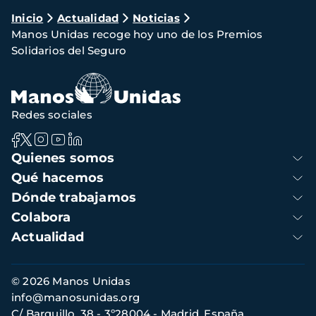
Ruta
Inicio
Actualidad
Noticias
Manos Unidas recoge hoy uno de los Premios
de
Solidarios del Seguro
navegación
Redes sociales
Navegación
Quienes somos
principal
Qué hacemos
Dónde trabajamos
Colabora
Actualidad
Información
© 2026 Manos Unidas
de
info@manosunidas.org
contacto
C/ Barquillo, 38 - 3º28004 - Madrid, España