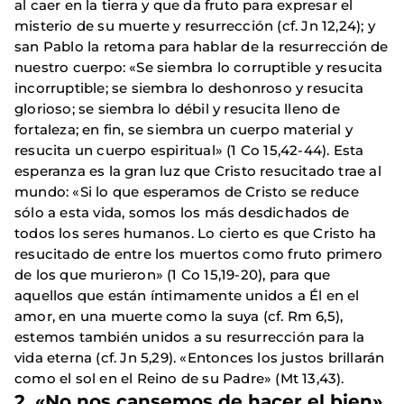
al caer en la tierra y que da fruto para expresar el
misterio de su muerte y resurrección (cf. Jn 12,24); y
san Pablo la retoma para hablar de la resurrección de
nuestro cuerpo: «Se siembra lo corruptible y resucita
incorruptible; se siembra lo deshonroso y resucita
glorioso; se siembra lo débil y resucita lleno de
fortaleza; en fin, se siembra un cuerpo material y
resucita un cuerpo espiritual» (1 Co 15,42-44). Esta
esperanza es la gran luz que Cristo resucitado trae al
mundo: «Si lo que esperamos de Cristo se reduce
sólo a esta vida, somos los más desdichados de
todos los seres humanos. Lo cierto es que Cristo ha
resucitado de entre los muertos como fruto primero
de los que murieron» (1 Co 15,19-20), para que
aquellos que están íntimamente unidos a Él en el
amor, en una muerte como la suya (cf. Rm 6,5),
estemos también unidos a su resurrección para la
vida eterna (cf. Jn 5,29). «Entonces los justos brillarán
como el sol en el Reino de su Padre» (Mt 13,43).
2. «No nos cansemos de hacer el bien»