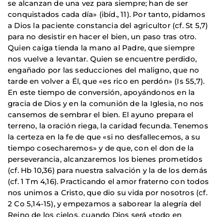
se alcanzan de una vez para siempre; han de ser
conquistados cada día» (ibíd., 11). Por tanto, pidamos
a Dios la paciente constancia del agricultor (cf. St 5,7)
para no desistir en hacer el bien, un paso tras otro.
Quien caiga tienda la mano al Padre, que siempre
nos vuelve a levantar. Quien se encuentre perdido,
engañado por las seducciones del maligno, que no
tarde en volver a Él, que «es rico en perdón» (Is 55,7).
En este tiempo de conversión, apoyándonos en la
gracia de Dios y en la comunión de la Iglesia, no nos
cansemos de sembrar el bien. El ayuno prepara el
terreno, la oración riega, la caridad fecunda. Tenemos
la certeza en la fe de que «si no desfallecemos, a su
tiempo cosecharemos» y de que, con el don de la
perseverancia, alcanzaremos los bienes prometidos
(cf. Hb 10,36) para nuestra salvación y la de los demás
(cf. 1 Tm 4,16). Practicando el amor fraterno con todos
nos unimos a Cristo, que dio su vida por nosotros (cf.
2 Co 5,14-15), y empezamos a saborear la alegría del
Reino de los cielos, cuando Dios será «todo en