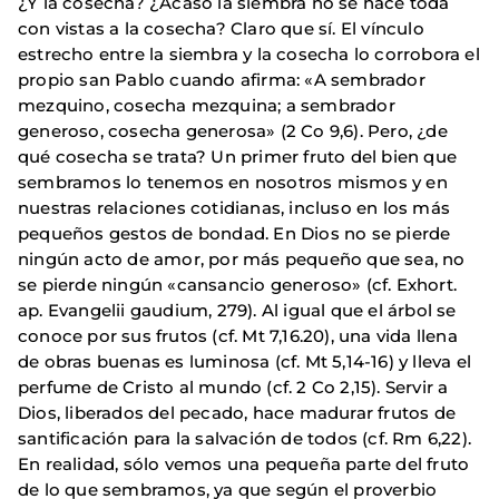
¿Y la cosecha? ¿Acaso la siembra no se hace toda
con vistas a la cosecha? Claro que sí. El vínculo
estrecho entre la siembra y la cosecha lo corrobora el
propio san Pablo cuando afirma: «A sembrador
mezquino, cosecha mezquina; a sembrador
generoso, cosecha generosa» (2 Co 9,6). Pero, ¿de
qué cosecha se trata? Un primer fruto del bien que
sembramos lo tenemos en nosotros mismos y en
nuestras relaciones cotidianas, incluso en los más
pequeños gestos de bondad. En Dios no se pierde
ningún acto de amor, por más pequeño que sea, no
se pierde ningún «cansancio generoso» (cf. Exhort.
ap. Evangelii gaudium, 279). Al igual que el árbol se
conoce por sus frutos (cf. Mt 7,16.20), una vida llena
de obras buenas es luminosa (cf. Mt 5,14-16) y lleva el
perfume de Cristo al mundo (cf. 2 Co 2,15). Servir a
Dios, liberados del pecado, hace madurar frutos de
santificación para la salvación de todos (cf. Rm 6,22).
En realidad, sólo vemos una pequeña parte del fruto
de lo que sembramos, ya que según el proverbio