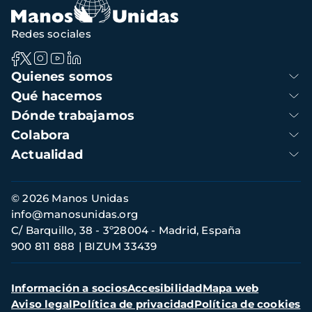
Redes sociales
Navegación
Quienes somos
principal
Qué hacemos
Dónde trabajamos
Colabora
Actualidad
Información
© 2026 Manos Unidas
de
info@manosunidas.org
contacto
C/ Barquillo, 38 - 3º28004 - Madrid, España
900 811 888
BIZUM 33439
Menú
Información a socios
Accesibilidad
Mapa web
secundario
Aviso legal
Política de privacidad
Política de cookies