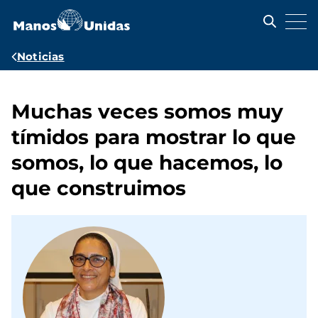
Pasar
al
contenido
principal
Ruta
Noticias
de
navegación
Muchas veces somos muy
tímidos para mostrar lo que
somos, lo que hacemos, lo
que construimos