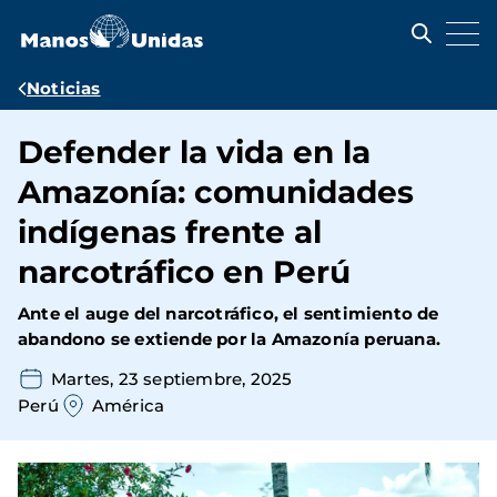
Pasar
al
contenido
principal
Ruta
Noticias
de
Defender la vida en la
navegación
Amazonía: comunidades
indígenas frente al
narcotráfico en Perú
Ante el auge del narcotráfico, el sentimiento de
abandono se extiende por la Amazonía peruana.
Martes, 23 septiembre, 2025
Perú
América