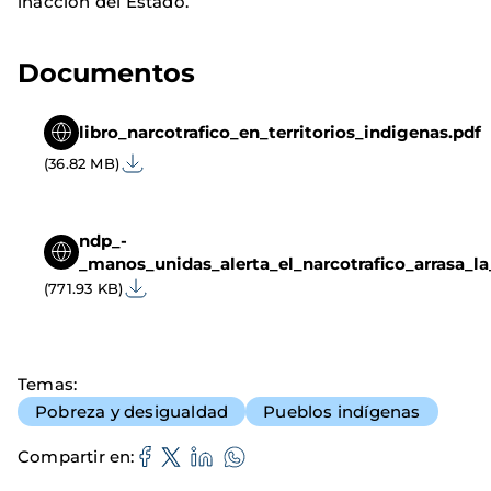
inacción del Estado.
Documentos
libro_narcotrafico_en_territorios_indigenas.pdf
(36.82 MB)
ndp_-
_manos_unidas_alerta_el_narcotrafico_arrasa_l
(771.93 KB)
Temas
Pobreza y desigualdad
Pueblos indígenas
Compartir en