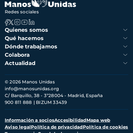
Redes sociales
Navegación
Quienes somos
principal
Qué hacemos
Dónde trabajamos
Colabora
Actualidad
Información
© 2026 Manos Unidas
de
info@manosunidas.org
contacto
C/ Barquillo, 38 - 3º28004 - Madrid, España
900 811 888
BIZUM 33439
Menú
Información a socios
Accesibilidad
Mapa web
secundario
Aviso legal
Política de privacidad
Política de cookies