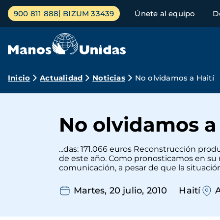
Pasar
Menú
900 811 888
BIZUM 33439
Únete al equipo
D
al
principal
contenido
principal
Ruta
Inicio
Actualidad
Noticias
No olvidamos a Haití
de
navegación
No olvidamos a 
...das: 171.066 euros Reconstrucción pro
de este año. Como pronosticamos en su m
comunicación, a pesar de que la situación
Martes, 20 julio, 2010
Haití