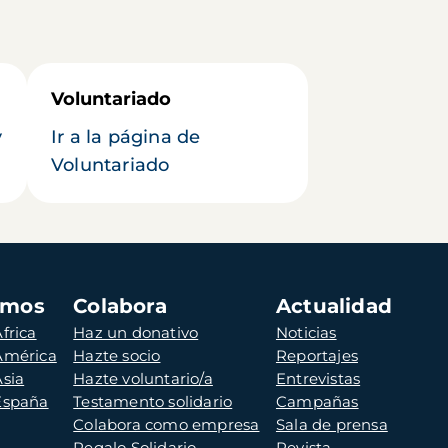
Voluntariado
y
Ir a la página de
Voluntariado
amos
Colabora
Actualidad
frica
Haz un donativo
Noticias
 América
Hazte socio
Reportajes
Asia
Hazte voluntario/a
Entrevistas
 España
Testamento solidario
Campañas
Colabora como empresa
Sala de prensa
Regalo Solidario
Revista