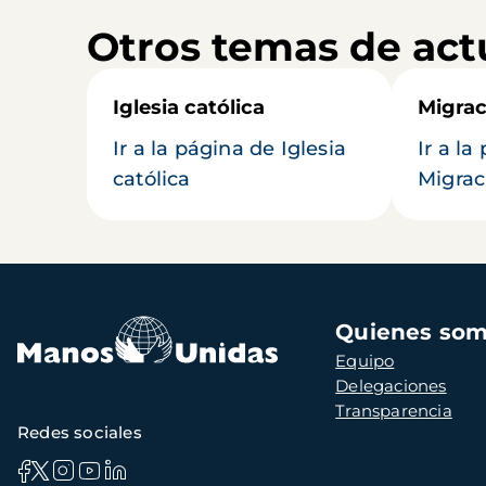
Otros temas de act
Iglesia católica
Migrac
Ir a la página de Iglesia
Ir a la
católica
Migrac
Navegación
Quienes so
principal
Equipo
Delegaciones
Transparencia
Redes sociales