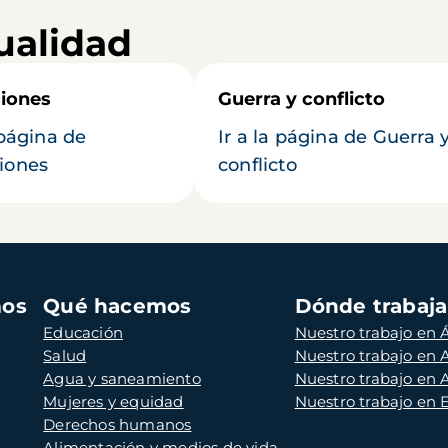
ualidad
iones
Guerra y conflicto
 página de
Ir a la página de Guerra 
iones
conflicto
mos
Qué hacemos
Dónde trabaj
Educación
Nuestro trabajo en Á
Salud
Nuestro trabajo en
Agua y saneamiento
Nuestro trabajo en 
Mujeres y equidad
Nuestro trabajo en
Derechos humanos
Alimentación y medios de vida