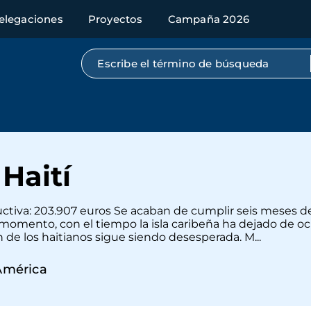
elegaciones
Proyectos
Campaña 2026
Búsqueda por texto completo
Haití
ductiva: 203.907 euros Se acaban de cumplir seis meses d
omento, con el tiempo la isla caribeña ha dejado de oc
 de los haitianos sigue siendo desesperada. M...
América