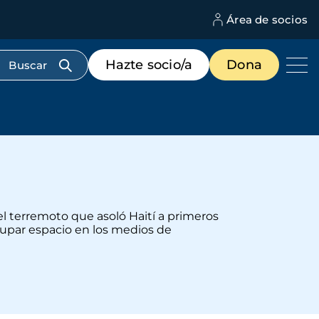
Área de socios
M
d
c
Menú
Hazte socio/a
Dona
d
de
us
destacados
cabecera
el terremoto que asoló Haití a primeros
upar espacio en los medios de