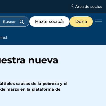
Área de socios
M
d
c
Menú
Hazte socio/a
Dona
d
de
us
destacados
cabecera
ine!
uestra nueva
ltiples causas de la pobreza y el
 de marzo en la plataforma de