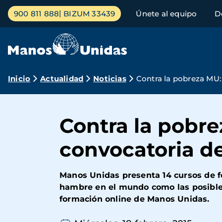
Pasar
Menú
900 811 888
BIZUM 33439
Únete al equipo
D
al
principal
contenido
principal
Ruta
Inicio
Actualidad
Noticias
Contra la pobreza MU:
de
navegación
Contra la pobre
convocatoria de
Manos Unidas presenta 14 cursos de fo
hambre en el mundo como las posibles
formación online de Manos Unidas.