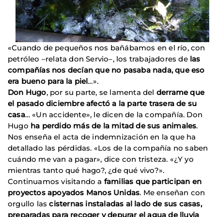
«Cuando de pequeños nos bañábamos en el río, con
petróleo –relata don Servio–, los trabajadores de
las
compañías nos decían que no pasaba nada, que eso
era bueno para la piel
…».
Don Hugo
, por su parte, se lamenta del
derrame que
el pasado diciembre afectó a la parte trasera de su
casa
… «Un accidente», le dicen de la compañía. Don
Hugo
ha perdido más de la mitad de sus animales
.
Nos enseña el acta de indemnización en la que ha
detallado las pérdidas. «Los de la compañía no saben
cuándo me van a pagar», dice con tristeza. «¿Y yo
mientras tanto qué hago?, ¿de qué vivo?».
Continuamos visitando a
familias que participan en
proyectos apoyados Manos Unidas
. Me enseñan con
orgullo las
cisternas instaladas al lado de sus casas,
preparadas para recoger y depurar el agua de lluvia