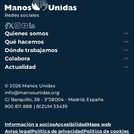
Redes sociales
Navegación
Quienes somos
principal
Qué hacemos
Dónde trabajamos
Colabora
Actualidad
Información
© 2026 Manos Unidas
de
info@manosunidas.org
contacto
C/ Barquillo, 38 - 3º28004 - Madrid, España
900 811 888
BIZUM 33439
Menú
Información a socios
Accesibilidad
Mapa web
secundario
Aviso legal
Política de privacidad
Política de cookies