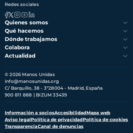
Redes sociales
Navegación
Quienes somos
principal
Qué hacemos
Dónde trabajamos
Colabora
Actualidad
Información
© 2026 Manos Unidas
de
info@manosunidas.org
contacto
C/ Barquillo, 38 - 3º28004 - Madrid, España
900 811 888
BIZUM 33439
Menú
Información a socios
Accesibilidad
Mapa web
secundario
Aviso legal
Política de privacidad
Política de cookies
Transparencia
Canal de denuncias