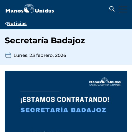
Pasar
al
contenido
principal
Ruta
Noticias
de
Secretaría Badajoz
navegación
Lunes, 23 febrero, 2026