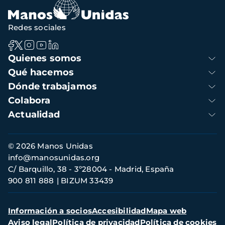
Redes sociales
Navegación
Quienes somos
principal
Qué hacemos
Dónde trabajamos
Colabora
Actualidad
Información
© 2026 Manos Unidas
de
info@manosunidas.org
contacto
C/ Barquillo, 38 - 3º28004 - Madrid, España
900 811 888
BIZUM 33439
Menú
Información a socios
Accesibilidad
Mapa web
secundario
Aviso legal
Política de privacidad
Política de cookies