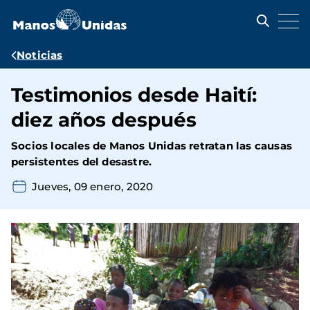
Pasar
al
contenido
principal
Ruta
Noticias
de
Testimonios desde Haití:
navegación
diez años después
Socios locales de Manos Unidas retratan las causas
persistentes del desastre.
Jueves, 09 enero, 2020