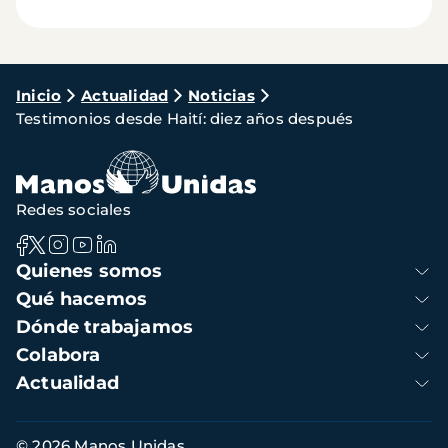
Ruta
Inicio
Actualidad
Noticias
Testimonios desde Haití: diez años después
de
navegación
Redes sociales
Navegación
Quienes somos
principal
Qué hacemos
Dónde trabajamos
Colabora
Actualidad
Información
© 2026 Manos Unidas