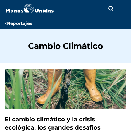
Pasar
al
contenido
principal
Ruta
Reportajes
de
navegación
Cambio Climático
El cambio climático y la crisis
ecológica, los grandes desafios