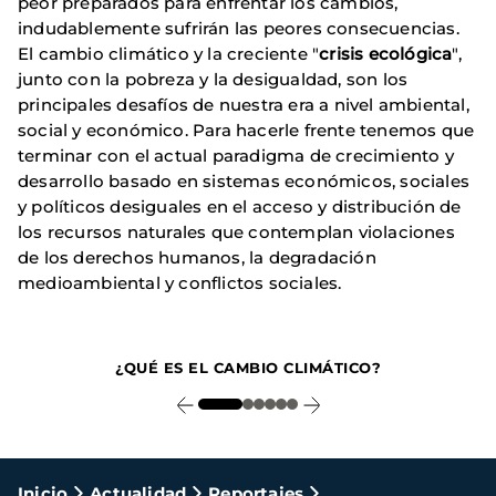
peor preparados para enfrentar los cambios,
indudablemente sufrirán las peores consecuencias.
El cambio climático y la creciente "
crisis ecológica
",
junto con la pobreza y la desigualdad, son los
principales desafíos de nuestra era a nivel ambiental,
social y económico. Para hacerle frente tenemos que
terminar con el actual paradigma de crecimiento y
desarrollo basado en sistemas económicos, sociales
y políticos desiguales en el acceso y distribución de
los recursos naturales que contemplan violaciones
de los derechos humanos, la degradación
medioambiental y conflictos sociales.
1
¿QUÉ ES EL CAMBIO CLIMÁTICO?
Ruta
Inicio
Actualidad
Reportajes