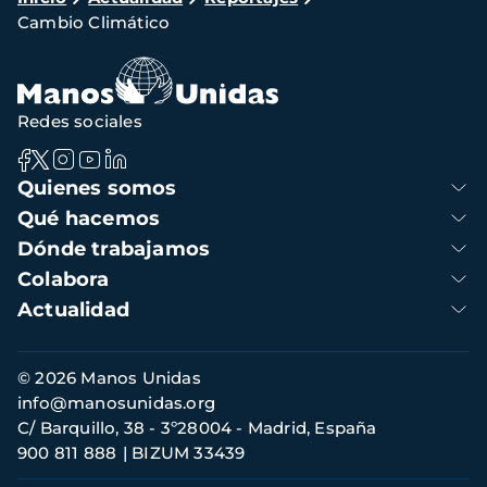
Cambio Climático
de
navegación
Redes sociales
Navegación
Quienes somos
principal
Qué hacemos
Dónde trabajamos
Colabora
Actualidad
Información
© 2026 Manos Unidas
de
info@manosunidas.org
contacto
C/ Barquillo, 38 - 3º28004 - Madrid, España
900 811 888
BIZUM 33439