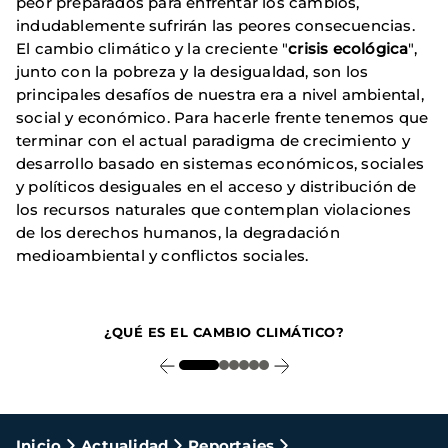
peor preparados para enfrentar los cambios,
indudablemente sufrirán las peores consecuencias.
El cambio climático y la creciente "
crisis ecológica
",
junto con la pobreza y la desigualdad, son los
principales desafíos de nuestra era a nivel ambiental,
social y económico. Para hacerle frente tenemos que
terminar con el actual paradigma de crecimiento y
desarrollo basado en sistemas económicos, sociales
y políticos desiguales en el acceso y distribución de
los recursos naturales que contemplan violaciones
de los derechos humanos, la degradación
medioambiental y conflictos sociales.
1
¿QUÉ ES EL CAMBIO CLIMÁTICO?
Ruta
Inicio
Actualidad
Reportajes