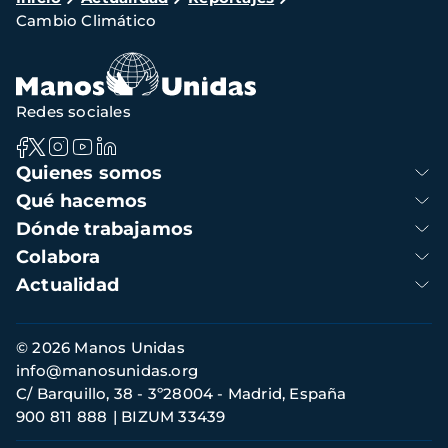
Cambio Climático
de
navegación
Redes sociales
Navegación
Quienes somos
principal
Qué hacemos
Dónde trabajamos
Colabora
Actualidad
Información
© 2026 Manos Unidas
de
info@manosunidas.org
contacto
C/ Barquillo, 38 - 3º28004 - Madrid, España
900 811 888
BIZUM 33439