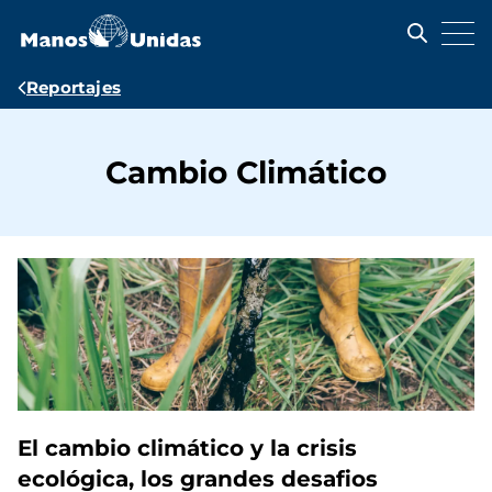
Pasar
al
contenido
principal
Ruta
Reportajes
de
navegación
Cambio Climático
El cambio climático y la crisis
ecológica, los grandes desafios