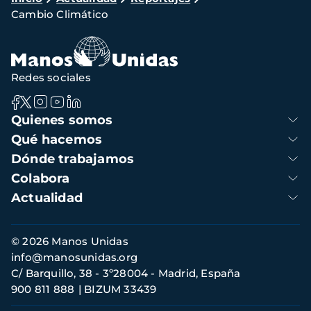
Cambio Climático
de
navegación
Redes sociales
Navegación
Quienes somos
principal
Qué hacemos
Dónde trabajamos
Colabora
Actualidad
Información
© 2026 Manos Unidas
de
info@manosunidas.org
contacto
C/ Barquillo, 38 - 3º28004 - Madrid, España
900 811 888
BIZUM 33439