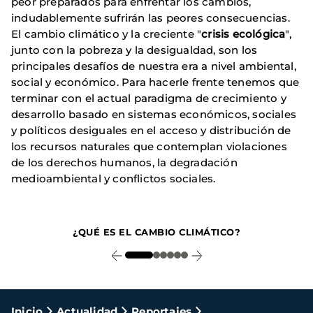
peor preparados para enfrentar los cambios,
indudablemente sufrirán las peores consecuencias.
El cambio climático y la creciente "
crisis ecológica
",
junto con la pobreza y la desigualdad, son los
principales desafíos de nuestra era a nivel ambiental,
social y económico. Para hacerle frente tenemos que
terminar con el actual paradigma de crecimiento y
desarrollo basado en sistemas económicos, sociales
y políticos desiguales en el acceso y distribución de
los recursos naturales que contemplan violaciones
de los derechos humanos, la degradación
medioambiental y conflictos sociales.
1
¿QUÉ ES EL CAMBIO CLIMÁTICO?
Ruta
Inicio
Actualidad
Reportajes