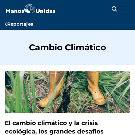
Pasar
al
contenido
principal
Ruta
Reportajes
de
navegación
Cambio Climático
El cambio climático y la crisis
ecológica, los grandes desafios