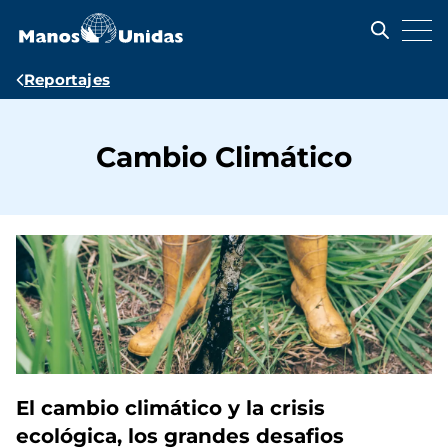
Pasar
al
contenido
principal
Ruta
Reportajes
de
navegación
Cambio Climático
El cambio climático y la crisis
ecológica, los grandes desafios