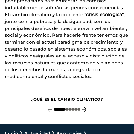
peor preparados para enfrentar los cambios,
indudablemente sufrirán las peores consecuencias.
El cambio climático y la creciente "
crisis ecológica
",
junto con la pobreza y la desigualdad, son los
principales desafíos de nuestra era a nivel ambiental,
social y económico. Para hacerle frente tenemos que
terminar con el actual paradigma de crecimiento y
desarrollo basado en sistemas económicos, sociales
y políticos desiguales en el acceso y distribución de
los recursos naturales que contemplan violaciones
de los derechos humanos, la degradación
medioambiental y conflictos sociales.
1
¿QUÉ ES EL CAMBIO CLIMÁTICO?
Ruta
Inicio
Actualidad
Reportajes