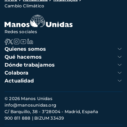
Cambio Climático
de
navegación
Redes sociales
Navegación
Quienes somos
principal
Qué hacemos
Dónde trabajamos
Colabora
Actualidad
Información
© 2026 Manos Unidas
de
info@manosunidas.org
contacto
C/ Barquillo, 38 - 3º28004 - Madrid, España
900 811 888
BIZUM 33439