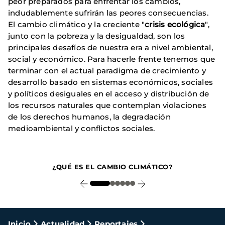
peor preparados para enfrentar los cambios,
indudablemente sufrirán las peores consecuencias.
El cambio climático y la creciente "
crisis ecológica
",
junto con la pobreza y la desigualdad, son los
principales desafíos de nuestra era a nivel ambiental,
social y económico. Para hacerle frente tenemos que
terminar con el actual paradigma de crecimiento y
desarrollo basado en sistemas económicos, sociales
y políticos desiguales en el acceso y distribución de
los recursos naturales que contemplan violaciones
de los derechos humanos, la degradación
medioambiental y conflictos sociales.
1
¿QUÉ ES EL CAMBIO CLIMÁTICO?
Ruta
Inicio
Actualidad
Reportajes