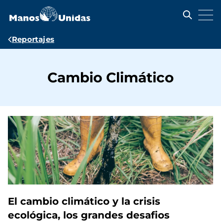
Pasar
al
contenido
principal
Ruta
Reportajes
de
navegación
Cambio Climático
El cambio climático y la crisis
ecológica, los grandes desafios