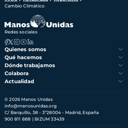
Cambio Climático
de
navegación
Redes sociales
Navegación
Quienes somos
principal
Qué hacemos
Dónde trabajamos
Colabora
Actualidad
Información
© 2026 Manos Unidas
de
info@manosunidas.org
contacto
C/ Barquillo, 38 - 3º28004 - Madrid, España
900 811 888
BIZUM 33439