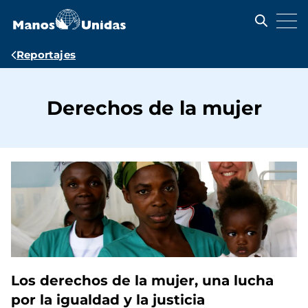
Pasar
al
contenido
principal
Ruta
Reportajes
de
navegación
Derechos de la mujer
Los derechos de la mujer, una lucha
por la igualdad y la justicia