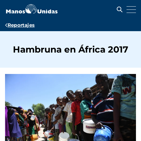
Pasar
al
contenido
principal
Ruta
Reportajes
de
navegación
Hambruna en África 2017