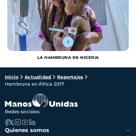
1
LA HAMBRUNA EN NIGERIA
Ruta
Inicio
Actualidad
Reportajes
Hambruna en África 2017
de
navegación
Redes sociales
Navegación
Quienes somos
principal