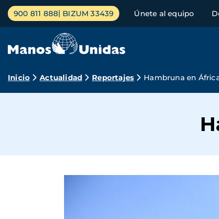
Pasar
Menú
900 811 888
BIZUM 33439
Únete al equipo
D
al
principal
contenido
principal
Ruta
Inicio
Actualidad
Reportajes
Hambruna en África
de
navegación
H