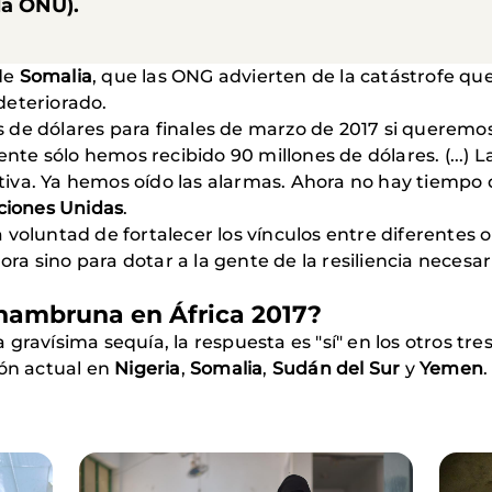
la ONU).
de
Somalia
, que las ONG advierten de la catástrofe que 
deteriorado.
de dólares para finales de marzo de 2017 si queremos
e sólo hemos recibido 90 millones de dólares. (...) L
iva. Ya hemos oído las alarmas. Ahora no hay tiempo 
aciones Unidas
.
a voluntad de fortalecer los vínculos entre diferentes
hora sino para dotar a la gente de la resiliencia necesa
 hambruna en África 2017?
a gravísima sequía, la respuesta es "sí" en los otros tr
ión actual en
Nigeria
,
Somalia
,
Sudán del Sur
y
Yemen
.