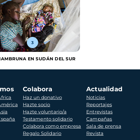
3
HAMBRUNA EN SUDÁN DEL SUR
amos
Colabora
Actualidad
frica
Haz un donativo
Noticias
 América
Hazte socio
Reportajes
Asia
Hazte voluntario/a
Entrevistas
 España
Testamento solidario
Campañas
Colabora como empresa
Sala de prensa
Regalo Solidario
Revista