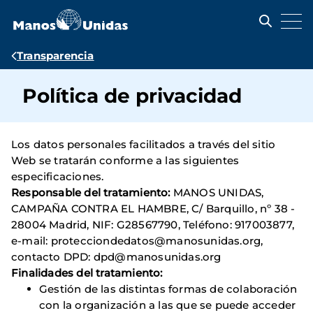
Pasar
al
contenido
principal
Ruta
Transparencia
de
Política de privacidad
navegación
Los datos personales facilitados a través del sitio
Web se tratarán conforme a las siguientes
especificaciones.
Responsable del tratamiento:
MANOS UNIDAS,
CAMPAÑA CONTRA EL HAMBRE, C/ Barquillo, nº 38 -
28004 Madrid, NIF: G28567790, Teléfono: 917003877,
e-mail: protecciondedatos@manosunidas.org,
contacto DPD: dpd@manosunidas.org
Finalidades del tratamiento:
Gestión de las distintas formas de colaboración
con la organización a las que se puede acceder