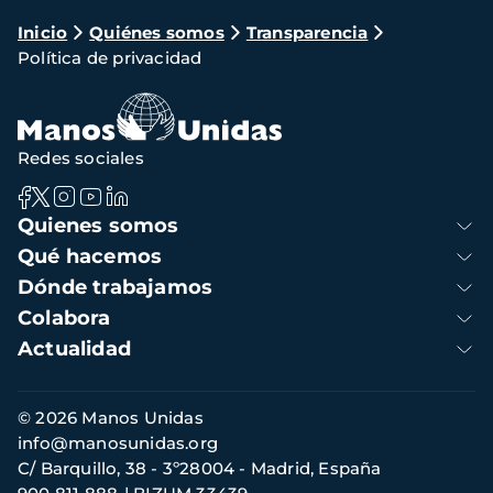
Ruta
Inicio
Quiénes somos
Transparencia
Política de privacidad
de
navegación
Redes sociales
Navegación
Quienes somos
principal
Qué hacemos
Dónde trabajamos
Colabora
Actualidad
Información
© 2026 Manos Unidas
de
info@manosunidas.org
contacto
C/ Barquillo, 38 - 3º28004 - Madrid, España