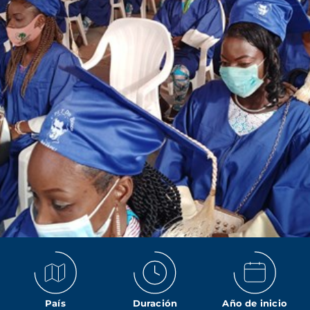
País
Duración
Año de inicio