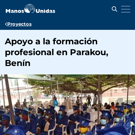
Pasar
al
contenido
principal
Ruta
Proyectos
de
Apoyo a la formación
navegación
profesional en Parakou,
Benín