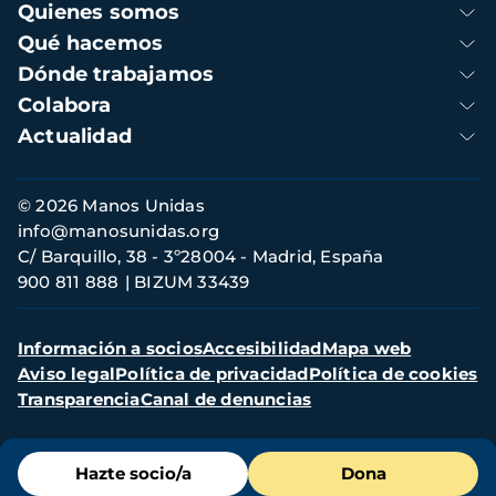
Navegación
Quienes somos
principal
Qué hacemos
Dónde trabajamos
Colabora
Actualidad
Información
© 2026 Manos Unidas
de
info@manosunidas.org
contacto
C/ Barquillo, 38 - 3º28004 - Madrid, España
900 811 888
BIZUM 33439
Menú
Información a socios
Accesibilidad
Mapa web
secundario
Aviso legal
Política de privacidad
Política de cookies
Transparencia
Canal de denuncias
Menú
Hazte socio/a
Dona
de