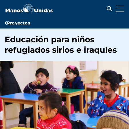
Pasar
al
contenido
principal
Ruta
Proyectos
de
Educación para niños
navegación
refugiados sirios e iraquíes