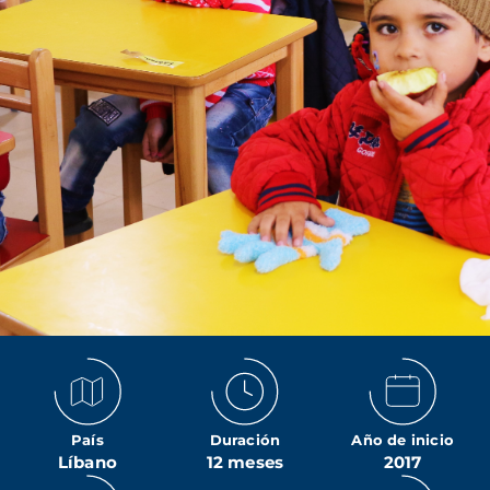
País
Duración
Año de inicio
Líbano
12 meses
2017