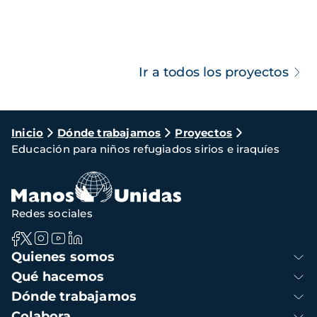
Ir a todos los proyectos
Ruta
Inicio
Dónde trabajamos
Proyectos
Educación para niños refugiados sirios e iraquíes
de
navegación
Redes sociales
Navegación
Quienes somos
principal
Qué hacemos
Dónde trabajamos
Colabora