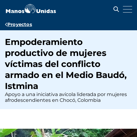
Pasar
al
contenido
principal
Ruta
Proyectos
de
Empoderamiento
navegación
productivo de mujeres
víctimas del conflicto
armado en el Medio Baudó,
Istmina
Apoyo a una iniciativa avícola liderada por mujeres
afrodescendientes en Chocó, Colombia