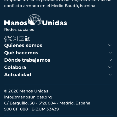
de
conflicto armado en el Medio Baudó, Istmina
navegación
Redes sociales
Navegación
Quienes somos
principal
Qué hacemos
Dónde trabajamos
Colabora
Actualidad
Información
© 2026 Manos Unidas
de
info@manosunidas.org
contacto
C/ Barquillo, 38 - 3º28004 - Madrid, España
900 811 888
BIZUM 33439