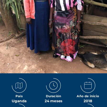
País
Duración
Año de inicio
Uganda
24 meses
2018