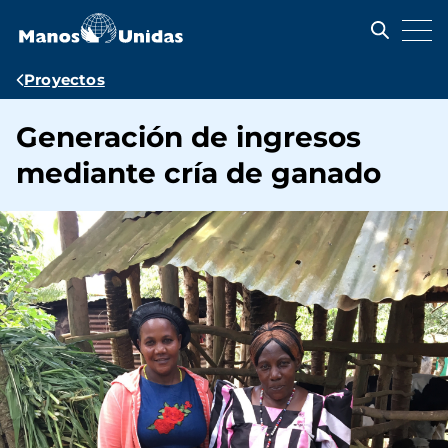
Pasar
al
contenido
principal
Ruta
Proyectos
de
Generación de ingresos
navegación
mediante cría de ganado