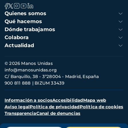
Navegación
Quienes somos
principal
Qué hacemos
Dónde trabajamos
Colabora
Actualidad
Información
© 2026 Manos Unidas
de
info@manosunidas.org
contacto
C/ Barquillo, 38 - 3º28004 - Madrid, España
900 811 888
BIZUM 33439
Menú
Información a socios
Accesibilidad
Mapa web
secundario
Aviso legal
Política de privacidad
Política de cookies
Transparencia
Canal de denuncias