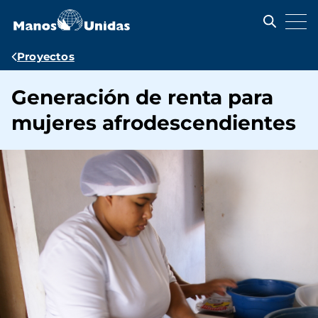
Pasar
al
contenido
principal
Ruta
Proyectos
de
Generación de renta para
navegación
mujeres afrodescendientes