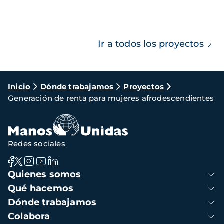
Ir a todos los proyectos
Ruta
Inicio
Dónde trabajamos
Proyectos
Generación de renta para mujeres afrodescendientes
de
navegación
Redes sociales
Navegación
Quienes somos
principal
Qué hacemos
Dónde trabajamos
Colabora