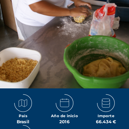
País
Año de inicio
Importe
Brasil
2016
66.434 €