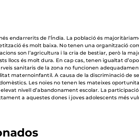
més endarrerits de l’Índia. La població és majoritària
abetització és molt baixa. No tenen una organització c
cions son l’agricultura i la cria de bestiar, però la ma
sts llocs és molt dura. En cap cas, tenen igualtat d’o
 serveis sanitaris de la zona no funcionen adequadament
itat maternoinfantil. A causa de la discriminació de s
omèstics. Les noies no tenen les mateixes oportunitats 
 elevat nivell d’abandonament escolar. La participació
irectament a aquestes dones i joves adolescents més vul
ionados