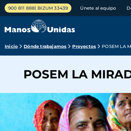
Pasar
Menú
900 811 888
BIZUM 33439
Únete al equipo
D
al
principal
contenido
principal
Ruta
Inicio
Dónde trabajamos
Proyectos
POSEM LA M
de
navegación
POSEM LA MIRADA