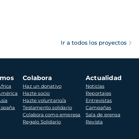
Ir a todos los proyectos
amos
Colabora
Actualidad
frica
Haz un donativo
Noticias
 América
Hazte socio
Reportajes
Asia
Hazte voluntario/a
Entrevistas
 España
Testamento solidario
Campañas
Colabora como empresa
Sala de prensa
Regalo Solidario
Revista