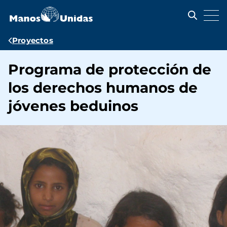
Pasar
al
contenido
principal
Ruta
Proyectos
de
Programa de protección de
navegación
los derechos humanos de
jóvenes beduinos