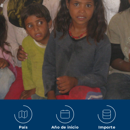
País
Año de inicio
Importe