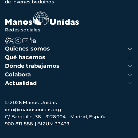
de jóvenes beduinos
navegación
Redes sociales
Navegación
Quienes somos
principal
Qué hacemos
Dónde trabajamos
Colabora
Actualidad
Información
© 2026 Manos Unidas
de
info@manosunidas.org
contacto
C/ Barquillo, 38 - 3º28004 - Madrid, España
900 811 888
BIZUM 33439