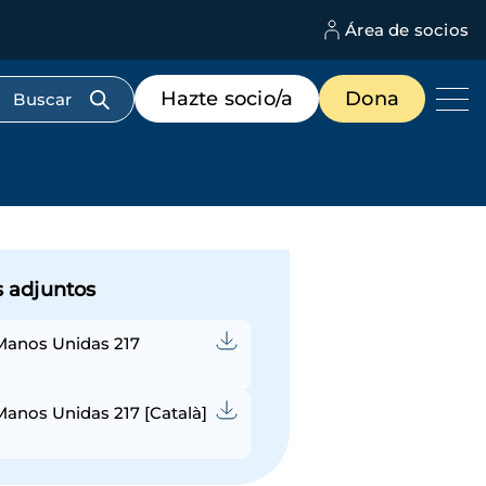
Área de socios
M
d
c
Menú
Hazte socio/a
Dona
d
de
us
destacados
cabecera
s adjuntos
Manos Unidas 217
)
Manos Unidas 217 [Català]
)