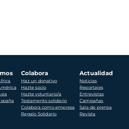
amos
Colabora
Actualidad
frica
Haz un donativo
Noticias
 América
Hazte socio
Reportajes
Asia
Hazte voluntario/a
Entrevistas
 España
Testamento solidario
Campañas
Colabora como empresa
Sala de prensa
Regalo Solidario
Revista