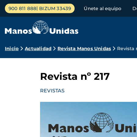
Pasar
Menú
900 811 888
BIZUM 33439
Únete al equipo
D
al
principal
contenido
principal
Ruta
Inicio
Actualidad
Revista Manos Unidas
Revista 
de
navegación
Revista nº 217
REVISTAS