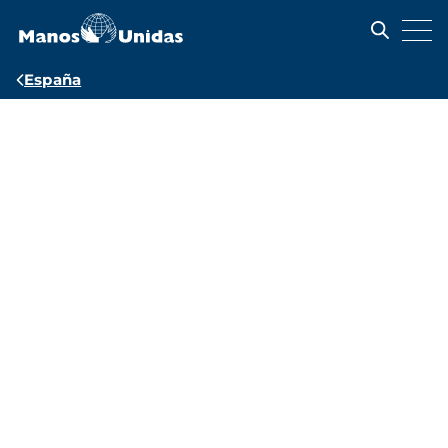
Pasar
al
contenido
principal
Ruta
España
de
Sensibilización
navegación
social