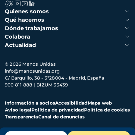
Navegación
Quienes somos
principal
Qué hacemos
Dónde trabajamos
Colabora
Actualidad
Información
© 2026 Manos Unidas
de
info@manosunidas.org
contacto
C/ Barquillo, 38 - 3º28004 - Madrid, España
900 811 888
BIZUM 33439
Menú
Información a socios
Accesibilidad
Mapa web
secundario
Aviso legal
Política de privacidad
Política de cookies
Transparencia
Canal de denuncias
Menú