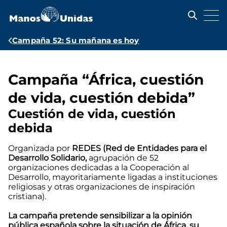
Pasar
al
contenido
principal
Ruta
Campaña 52: Su mañana es hoy
de
navegación
Campaña “África, cuestión
de vida, cuestión debida”
Cuestión de vida, cuestión
debida
Organizada por
REDES (Red de Entidades para el
Desarrollo Solidario,
agrupación de 52
organizaciones dedicadas a la Cooperación al
Desarrollo, mayoritariamente ligadas a instituciones
religiosas y otras organizaciones de inspiración
cristiana).
La campaña pretende sensibilizar a la opinión
pública española sobre la situación de África, su