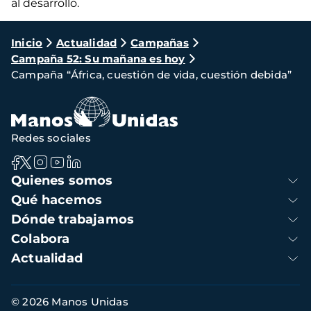
al desarrollo.
Ruta
Inicio
Actualidad
Campañas
Campaña 52: Su mañana es hoy
de
Campaña “África, cuestión de vida, cuestión debida”
navegación
Redes sociales
Navegación
Quienes somos
principal
Qué hacemos
Dónde trabajamos
Colabora
Actualidad
Información
© 2026 Manos Unidas