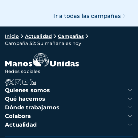
Ir a todas las campañas
Ruta
Inicio
Actualidad
Campañas
Campaña 52: Su mañana es hoy
de
navegación
Redes sociales
Navegación
Quienes somos
principal
Qué hacemos
Dónde trabajamos
Colabora
Actualidad