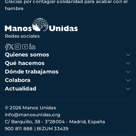
Gracias por contagiar solidaridad para acabar con el
de
hambre
navegación
Redes sociales
Navegación
Quienes somos
principal
Qué hacemos
Dónde trabajamos
Colabora
Actualidad
Información
© 2026 Manos Unidas
de
info@manosunidas.org
contacto
C/ Barquillo, 38 - 3º28004 - Madrid, España
900 811 888
BIZUM 33439