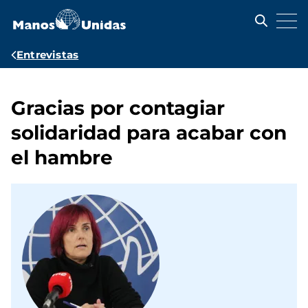
Pasar
al
contenido
principal
Ruta
Entrevistas
de
navegación
Gracias por contagiar
solidaridad para acabar con
el hambre