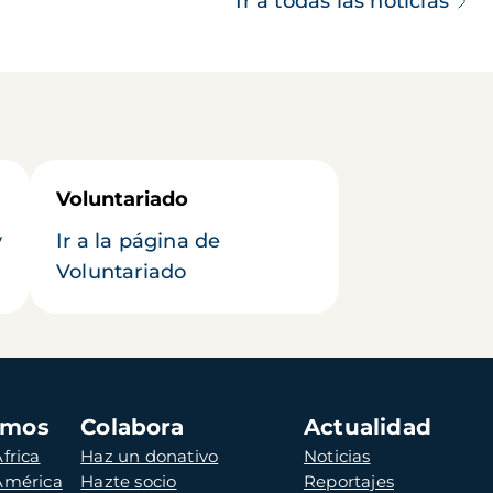
Ir a todas las noticias
Voluntariado
y
Ir a la página de
Voluntariado
amos
Colabora
Actualidad
frica
Haz un donativo
Noticias
 América
Hazte socio
Reportajes