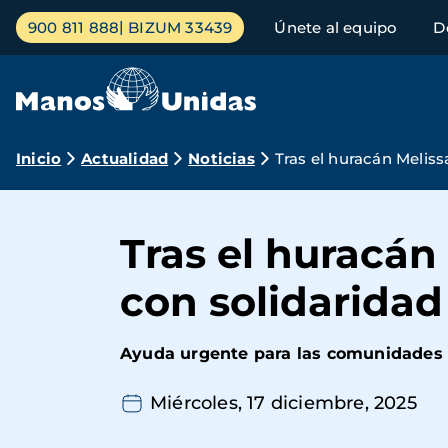
Pasar
Menú
900 811 888
BIZUM 33439
Únete al equipo
D
al
principal
contenido
principal
Ruta
Inicio
Actualidad
Noticias
Tras el huracán Meliss
de
navegación
Tras el huracán
con solidaridad
Ayuda urgente para las comunidades 
Miércoles, 17 diciembre, 2025