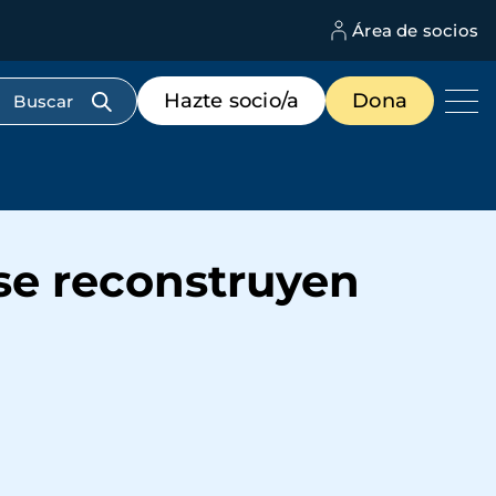
Área de socios
M
d
c
Menú
Hazte socio/a
Dona
d
de
us
destacados
cabecera
 se reconstruyen