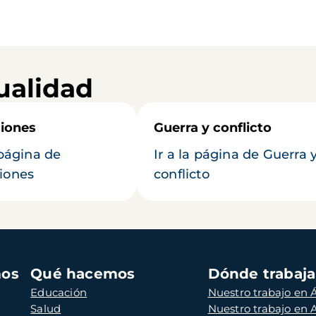
ualidad
iones
Guerra y conflicto
 página de
Ir a la página de Guerra 
iones
conflicto
mos
Qué hacemos
Dónde trabaj
Educación
Nuestro trabajo en Á
Salud
Nuestro trabajo en